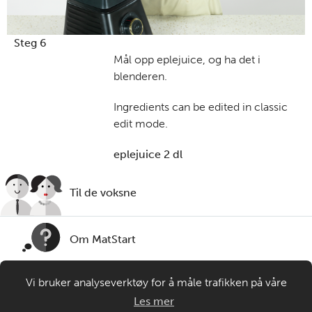
Steg 6
Mål opp eplejuice, og ha det i
blenderen.
Ingredients can be edited in classic
edit mode.
eplejuice 2 dl
Til de voksne
Om MatStart
Vi bruker analyseverktøy for å måle trafikken på våre
Kontakt oss
nettsider. Informasjonskapsler plasseres i din nettleser og
Les mer