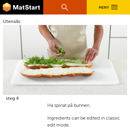
hovednavigasjonsmobilversjon
Hopp til hovedinnhold
MENY
Søk
Hovedn
Utensils:
MatStart
OPPSKRIFTER
FILM
FØR DU STARTER
LÆR MER
steg 4
Ha spinat på bunnen.
TIL DE VOKSNE
Ingredients can be edited in classic
edit mode.