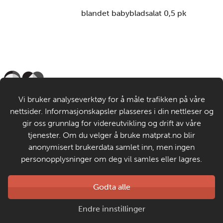
blandet babybladsalat 0,5 pk
Til de voksne
Vi bruker analyseverktøy for å måle trafikken på våre
nettsider. Informasjonskapsler plasseres i din nettleser og
Om MatStart
gir oss grunnlag for videreutvikling og drift av våre
tjenester. Om du velger å bruke matprat.no blir
anonymisert brukerdata samlet inn, men ingen
Kontakt oss
personopplysninger om deg vil samles eller lagres.
Laget av
Godta alle
Matprat
Copyright © 2026
Endre innstillinger
Personvern og informasjonskapsler