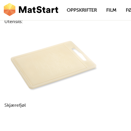
hovednavigasjonsskrivebordsversjon
Hopp til hovedinnhold
OPPSKRIFTER
FILM
F
Utensils:
MatStart
Skjærefjøl