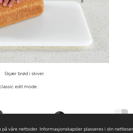
Skjær brød i skiver.
 classic edit mode.
Til de voksne
Om MatStart
 på våre nettsider. Informasjonskapsler plasseres i din nettlese