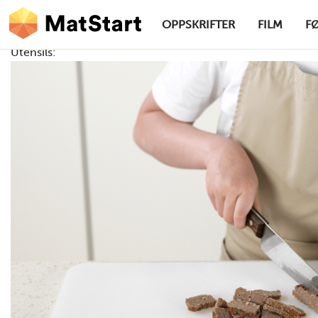
hovednavigasjonsskrivebordsversjon
Hopp til hovedinnhold
OPPSKRIFTER
FILM
F
Utensils:
MatStart