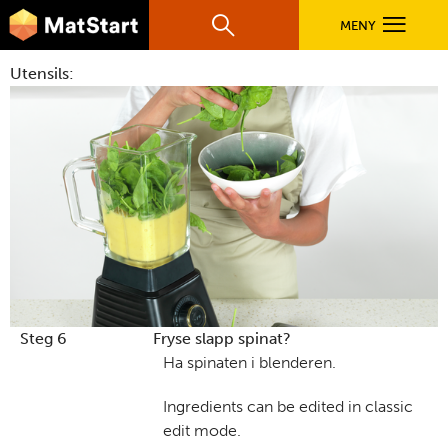
hovednavigasjonsmobilversjon
Hopp til hovedinnhold
MENY
Søk
Hovedn
Utensils:
MatStart
OPPSKRIFTER
FILM
FØR DU STARTER
LÆR MER
Steg 6
Fryse slapp spinat?
Ha spinaten i blenderen.
TIL DE VOKSNE
Ingredients can be edited in classic
edit mode.