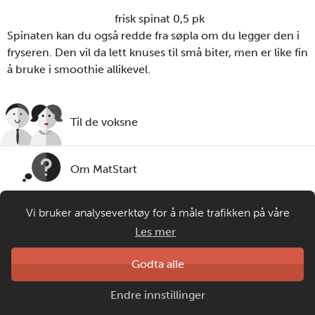
frisk spinat 0,5 pk
Spinaten kan du også redde fra søpla om du legger den i
fryseren. Den vil da lett knuses til små biter, men er like fin
å bruke i smoothie allikevel.
Til de voksne
Om MatStart
Vi bruker analyseverktøy for å måle trafikken på våre
Kontakt oss
nettsider. Informasjonskapsler plasseres i din nettleser og
Les mer
gir oss grunnlag for videreutvikling og drift av våre
tjenester. Om du velger å bruke matprat.no blir
Laget av
Godta alle
Matprat
anonymisert brukerdata samlet inn, men ingen
Copyright © 2026
Endre innstillinger
personopplysninger om deg vil samles eller lagres.
Personvern og informasjonskapsler