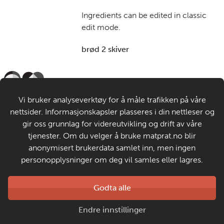
Ingredients can be edited in classic
edit mode.
brød 2 skiver
Til de voksne
Vi bruker analyseverktøy for å måle trafikken på våre
nettsider. Informasjonskapsler plasseres i din nettleser og
Om MatStart
gir oss grunnlag for videreutvikling og drift av våre
tjenester. Om du velger å bruke matprat.no blir
anonymisert brukerdata samlet inn, men ingen
Kontakt oss
personopplysninger om deg vil samles eller lagres.
Laget av
Godta alle
Matprat
Copyright © 2026
Endre innstillinger
Personvern og informasjonskapsler