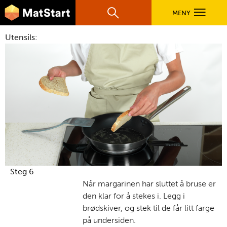
hovednavigasjonsmobilversjon
Hopp til hovedinnhold
MENY
Søk
Hovedn
Utensils:
MatStart
OPPSKRIFTER
FILM
FØR DU STARTER
LÆR MER
Steg 6
Når margarinen har sluttet å bruse er
den klar for å stekes i. Legg i
TIL DE VOKSNE
brødskiver, og stek til de får litt farge
på undersiden.