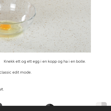
Knekk ett og ett egg i en kopp og ha i en bolle.
 classic edit mode.
ut.
Til de voksne
Om MatStart