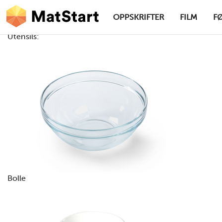
hovednavigasjonsskrivebordsversjon
Hopp til hovedinnhold
OPPSKRIFTER
FILM
F
Utensils:
MatStart
Bolle