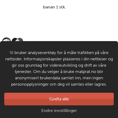
banan 1 stk.
Til de voksne
Vi bruker analyseverktøy for å måle trafikken på våre
nettsider. Informasjonskapsler plasseres i din nettleser og
Om MatStart
gir oss grunnlag for videreutvikling og drift av våre
tjenester. Om du velger å bruke matprat.no blir
anonymisert brukerdata samlet inn, men ingen
Kontakt oss
personopplysninger om deg vil samles eller lagres.
Laget av
Godta alle
Matprat
Copyright © 2026
Endre innstillinger
Personvern og informasjonskapsler