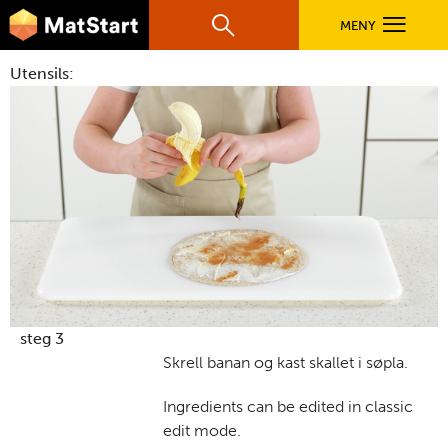
hovednavigasjonsmobilversjon
Hopp til hovedinnhold
MENY
Søk
Hovedn
Utensils:
MatStart
OPPSKRIFTER
FILM
FØR DU STARTER
LÆR MER
steg 3
Skrell banan og kast skallet i søpla.
TIL DE VOKSNE
Ingredients can be edited in classic
edit mode.