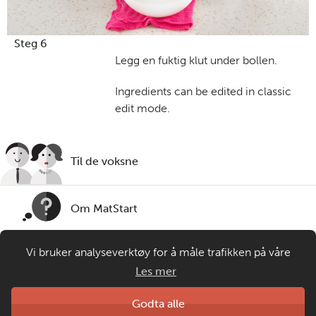
Steg 6
Legg en fuktig klut under bollen.
Ingredients can be edited in classic
edit mode.
Til de voksne
Om MatStart
Vi bruker analyseverktøy for å måle trafikken på våre
Kontakt oss
nettsider. Informasjonskapsler plasseres i din nettleser og
Les mer
gir oss grunnlag for videreutvikling og drift av våre
tjenester. Om du velger å bruke matprat.no blir
Laget av
Godta alle
Matprat