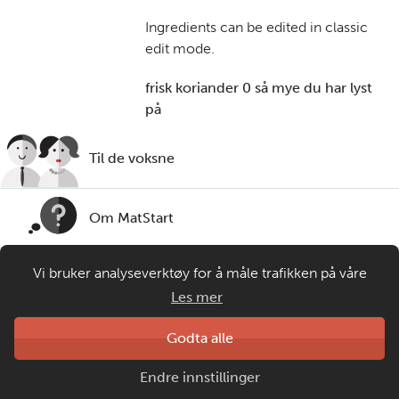
Ingredients can be edited in classic
edit mode.
frisk koriander 0 så mye du har lyst
på
Til de voksne
Om MatStart
Vi bruker analyseverktøy for å måle trafikken på våre
Kontakt oss
nettsider. Informasjonskapsler plasseres i din nettleser og
Les mer
gir oss grunnlag for videreutvikling og drift av våre
tjenester. Om du velger å bruke matprat.no blir
Laget av
Godta alle
Matprat
anonymisert brukerdata samlet inn, men ingen
Copyright © 2026
Endre innstillinger
personopplysninger om deg vil samles eller lagres.
Personvern og informasjonskapsler