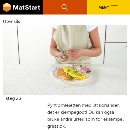
hovednavigasjonsmobilversjon
Hopp til hovedinnhold
MENY
Søk
Hovedn
Utensils:
MatStart
OPPSKRIFTER
FILM
FØR DU STARTER
LÆR MER
steg 23
Pynt omleletten med litt koriander,
det er kjempegodt! Du kan også
TIL DE VOKSNE
bruke andre urter, som for eksempel
gressløk.