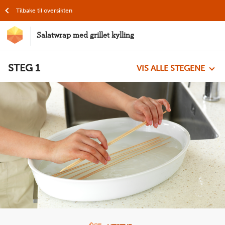
Hopp til hovedinnhold
Tilbake til oversikten
Salatwrap med grillet kylling
MatStart
STEG
1
VIS ALLE STEGENE