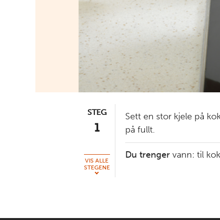
STEG
Sett en stor kjele på ko
1
på fullt.
Du trenger
vann:
til ko
VIS ALLE
STEGENE