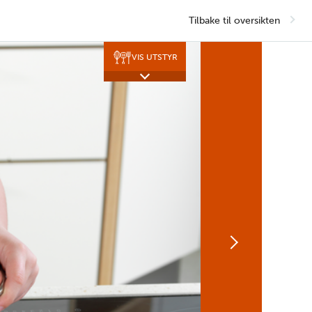
Kjele
Desilitermål
Tilbake til oversikten
VIS UTSTYR