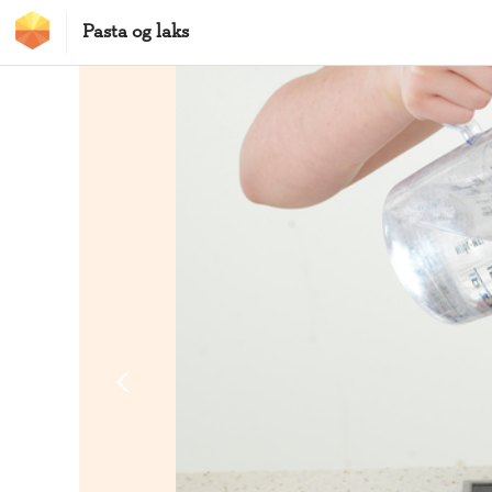
Hopp til hovedinnhold
Pasta og laks
MatStart