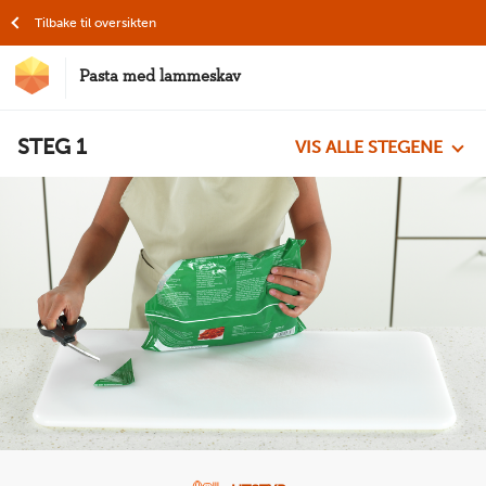
Hopp til hovedinnhold
Tilbake til oversikten
Pasta med lammeskav
MatStart
STEG
1
VIS ALLE STEGENE