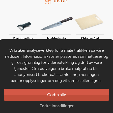
UTSTYR
Rotskreller
Kokkekniv
Skjærefjøl
Vi bruker analyseverktøy for å måle trafikken på våre
nettsider. Informasjonskapsler plasseres i din nettleser og
Start med å forberede grønnsakene. Skrell søtpotet
gir oss grunnlag for videreutvikling og drift av våre
med en rotskreller. Du kan også bruke en
tjenester. Om du velger å bruke matprat.no blir
potetskreller.
anonymisert brukerdata samlet inn, men ingen
personopplysninger om deg vil samles eller lagres.
Du trenger
søtpotet:
0,25
stk.
Godta alle
Forrige
Neste
Endre innstillinger