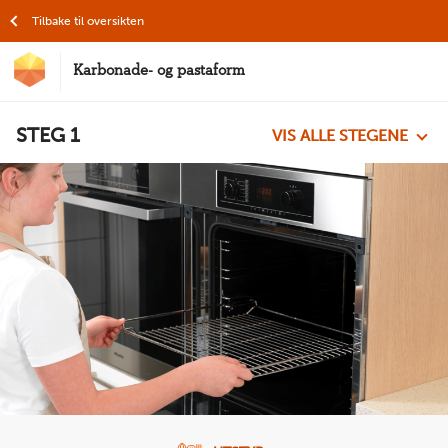
Hopp til hovedinnhold
Tilbake til oversikten
Karbonade- og pastaform
MatStart
STEG
1
VIS ALLE STEGENE