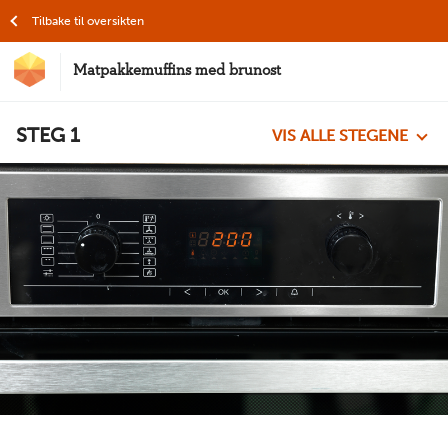
Hopp til hovedinnhold
Tilbake til oversikten
Matpakkemuffins med brunost
MatStart
STEG
1
VIS ALLE STEGENE