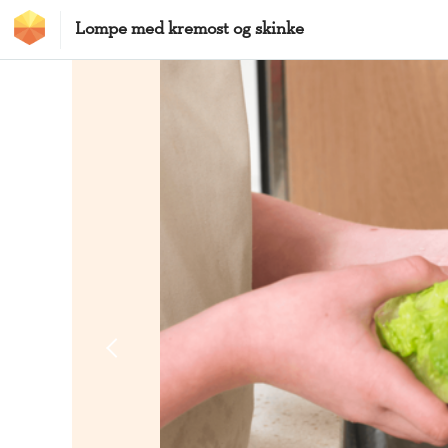
Hopp til hovedinnhold
Lompe med kremost og skinke
MatStart