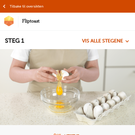
Hopp til hovedinnhold
Tilbake til oversikten
Fliptoast
MatStart
STEG
1
VIS ALLE STEGENE