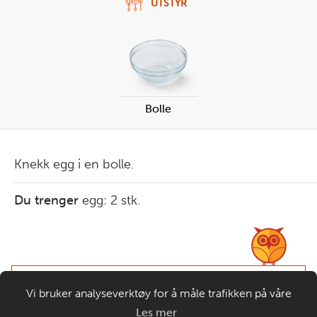
UTSTYR
Bolle
Knekk egg i en bolle.
Du trenger
egg:
2
stk.
Bruk en teskje eller en større bit av
Vi bruker analyseverktøy for å måle trafikken på våre
eggeskallet for å ta det ut.
nettsider. Informasjonskapsler plasseres i din nettleser og
Les mer